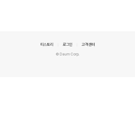
의안내
티스토리
로그인
고객센터
© Daum Corp.